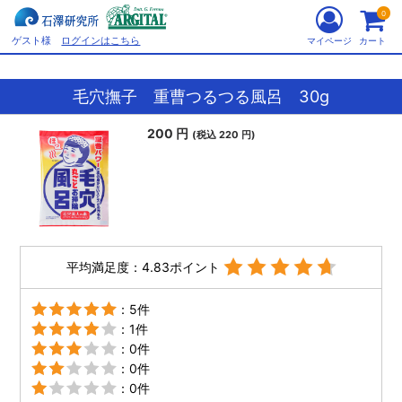
0
ゲスト様
ログインはこちら
マイページ
カート
毛穴撫子 重曹つるつる風呂 30g
200 円
(税込 220 円)
平均満足度：4.83ポイント
：5件
：1件
：0件
：0件
：0件