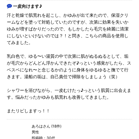
一皮向けます♪
汗と乾燥で肌荒れを起こし、かゆみが出て来たので、保湿クリ
ームなどを塗って対処していたのですが、次第に効果を失いか
ゆみが増すばかりだったので、もしかしたら毛穴を綺麗に清潔
にしないといけないのでは？！と閃き、こちらの商品を使用し
てみました。
乳白色で、ゆる〜い湯質の中で次第に肌がぬるぬるとして、垢
が毛穴からどんどん浮かんできたぞ♪っという感覚がしたら、ス
ベスベになれ〜と念じるかのように身体をゆるゆると撫でて行
きます。湯船の垢は、自己責任で掃除をしましょう（笑）
シャワーを浴びながら、一皮むけたっ♪っという肌質に出会えま
す。悩みだったかゆみも肌荒れも改善してきました。
またリピしますっ！！
あろはさん (18件)
男性
投稿時：30代