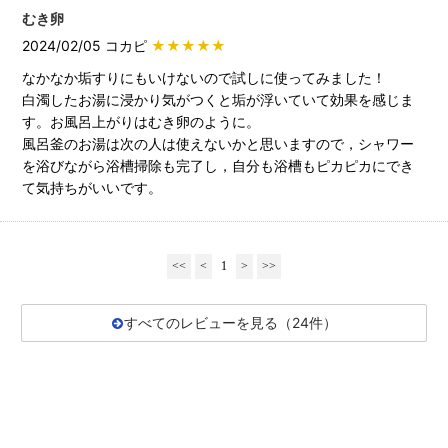
むき卵
2024/02/05 コカピ
★★★★★
なかなか垢すりにもいけないので試しに使ってみました！
白濁したお湯に浸かり気がつくと垢が浮いていて効果を感じま
す。お風呂上がりはむき卵のように。
風呂釜のお湯は次の人は使えないかと思いますので，シャワー
を浴びながら浴槽掃除も完了し，自分も浴槽もピカピカにでき
て気持ちがいいです。
<<
<
1
>
>>
すべてのレビューを見る（24件）