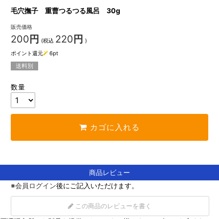
毛穴撫子 重曹つるつる風呂 30g
販売価格
200
円
220
円
(税込
)
ポイント還元
6
pt
送料別
数量
カゴに入れる
商品レビュー
※
会員ログイン
後にご記入いただけます。
この商品のレビューを書く