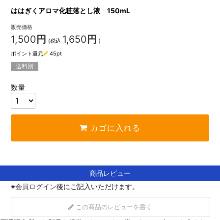
ははぎくアロマ化粧落とし液 150mL
販売価格
1,500
円
1,650
円
(税込
)
ポイント還元
45
pt
送料別
数量
カゴに入れる
商品レビュー
※
会員ログイン
後にご記入いただけます。
この商品のレビューを書く