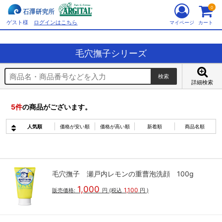
0
ゲスト様
ログインはこちら
マイページ
カート
毛穴撫子シリーズ
詳細検索
5
件
の商品がございます。
人気順
価格が安い順
価格が高い順
新着順
商品名順
毛穴撫子 瀬戸内レモンの重曹泡洗顔 100g
1,000
1,100
販売価格:
円
(税込
円
)