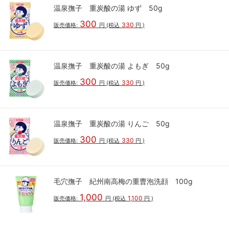
温泉撫子 重炭酸の湯 ゆず 50g
300
330
販売価格:
円
(税込
円
)
温泉撫子 重炭酸の湯 よもぎ 50g
300
330
販売価格:
円
(税込
円
)
温泉撫子 重炭酸の湯 りんご 50g
300
330
販売価格:
円
(税込
円
)
毛穴撫子 紀州南高梅の重曹泡洗顔 100g
1,000
1,100
販売価格:
円
(税込
円
)