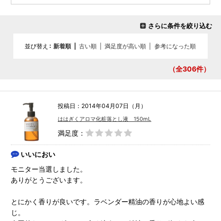
さらに条件を絞り込む
並び替え
新着順
|
古い順
|
満足度が高い順
|
参考になった順
（全306
件）
投稿日：2014年04月07日（月）
ははぎくアロマ化粧落とし液 150mL
満足度：
いいにおい
モニター当選しました。
ありがとうございます。
とにかく香りが良いです。ラベンダー精油の香りが心地よい感
じ。