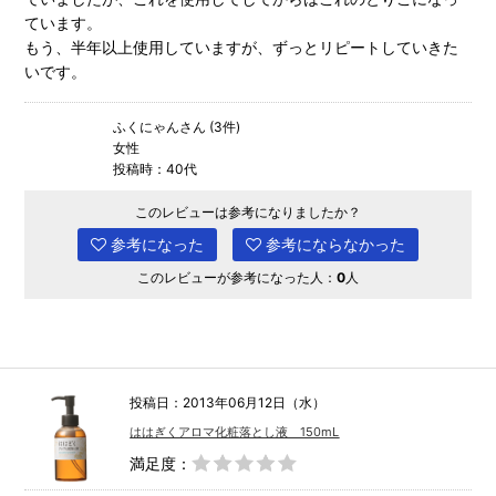
ています。
もう、半年以上使用していますが、ずっとリピートしていきた
いです。
ふくにゃんさん (3件)
女性
投稿時：40代
このレビューは参考になりましたか？
参考になった
参考にならなかった
このレビューが参考になった人：
0
人
投稿日：2013年06月12日（水）
ははぎくアロマ化粧落とし液 150mL
満足度：