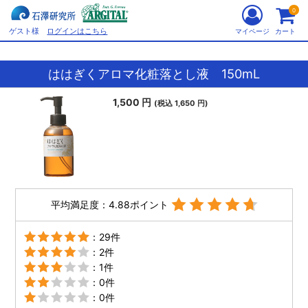
0
ゲスト様
ログインはこちら
マイページ
カート
ははぎくアロマ化粧落とし液 150mL
1,500 円
(税込 1,650 円)
平均満足度：4.88ポイント
：29件
：2件
：1件
：0件
：0件