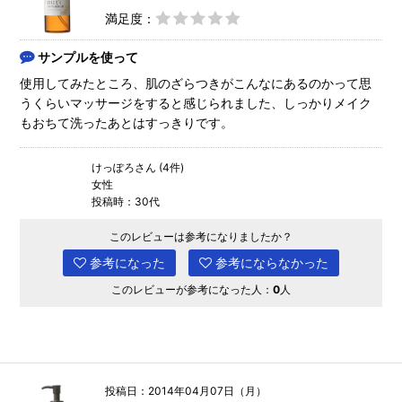
満足度：
サンプルを使って
使用してみたところ、肌のざらつきがこんなにあるのかって思
うくらいマッサージをすると感じられました、しっかりメイク
もおちて洗ったあとはすっきりです。
けっぽろさん (4件)
女性
投稿時：30代
このレビューは参考になりましたか？
参考になった
参考にならなかった
このレビューが参考になった人：
0
人
投稿日：2014年04月07日（月）