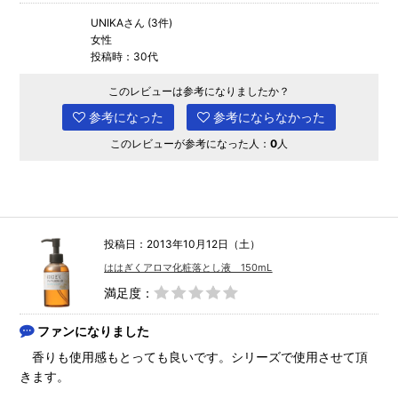
UNIKAさん (3件)
女性
投稿時：30代
このレビューは参考になりましたか？
参考になった
参考にならなかった
このレビューが参考になった人：
0
人
投稿日：2013年10月12日（土）
ははぎくアロマ化粧落とし液 150mL
満足度：
ファンになりました
香りも使用感もとっても良いです。シリーズで使用させて頂
きます。