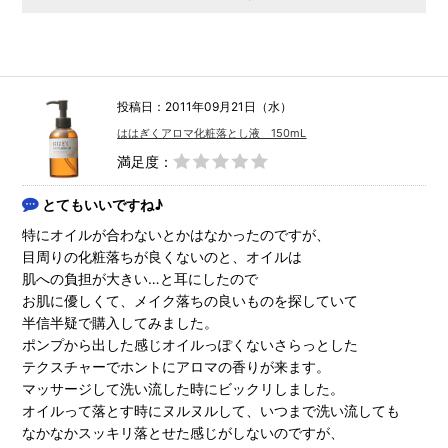
投稿日：2011年09月21日（水）
ははぎくアロマ化粧落とし液 150mL
満足度：
とてもいいですね♪
特にオイルが合わないとかはなかったのですが、
目周りの化粧落ちが良くないのと、オイルは
肌への負担が大きい…と耳にしたので
お肌に優しくて、メイク落ちの良いものを探していて
半信半疑で購入してみました。
ポンプから出した感じオイルっぽくないさらっとした
テクスチャーでホントにアロマの香りが来ます。
マッサージして洗い流した時にビックリしました。
オイルって落とす時にヌルヌルして、いつまで洗い流しても
なかなかスッキリ落とせた感じがしないのですが、