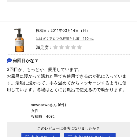
投稿日：2011年03月14日（月）
ははぎくアロマ化粧落とし液 150mL
満足度：
何回目かな？
3回目か、もっとか、愛用しています。
お風呂に浸かって濡れた手でも使用できるのが気に入っていま
す。湯船に浸かって、手を温めてからマッサージするように使
用しています。冬場はとくにお風呂で使えるので助かります。
sawosawoさん (6件)
女性
投稿時：40代
このレビューは参考になりましたか？