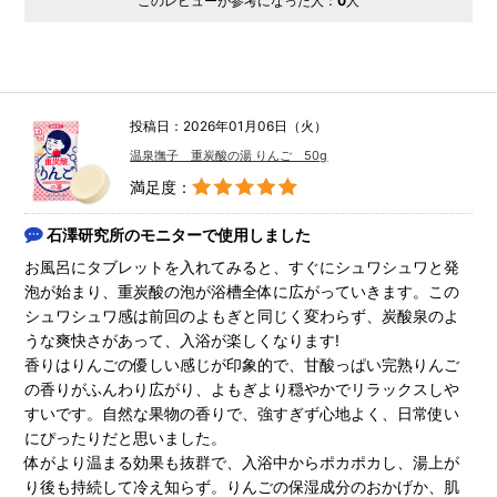
このレビューが参考になった人：
0
人
投稿日：2026年01月06日（火）
温泉撫子 重炭酸の湯 りんご 50g
満足度：
石澤研究所のモニターで使用しました
お風呂にタブレットを入れてみると、すぐにシュワシュワと発
泡が始まり、重炭酸の泡が浴槽全体に広がっていきます。この
シュワシュワ感は前回のよもぎと同じく変わらず、炭酸泉のよ
うな爽快さがあって、入浴が楽しくなります!
香りはりんごの優しい感じが印象的で、甘酸っぱい完熟りんご
の香りがふんわり広がり、よもぎより穏やかでリラックスしや
すいです。自然な果物の香りで、強すぎず心地よく、日常使い
にぴったりだと思いました。
体がより温まる効果も抜群で、入浴中からポカポカし、湯上が
り後も持続して冷え知らず。りんごの保湿成分のおかげか、肌