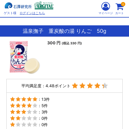
0
ゲスト様
ログインはこちら
マイページ
カート
温泉撫子 重炭酸の湯 りんご 50g
300 円
(税込 330 円)
平均満足度：4.48ポイント
：13件
：5件
：3件
：0件
：0件