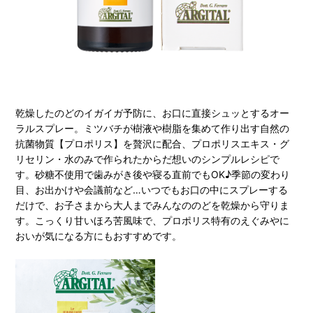
乾燥したのどのイガイガ予防に、お口に直接シュッとするオー
ラルスプレー。ミツバチが樹液や樹脂を集めて作り出す自然の
抗菌物質【プロポリス】を贅沢に配合、プロポリスエキス・グ
リセリン・水のみで作られたからだ想いのシンプルレシピで
す。砂糖不使用で歯みがき後や寝る直前でもOK♪季節の変わり
目、お出かけや会議前など…いつでもお口の中にスプレーする
だけで、お子さまから大人までみんなののどを乾燥から守りま
す。こっくり甘いほろ苦風味で、プロポリス特有のえぐみやに
おいが気になる方にもおすすめです。