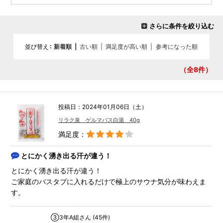
さらに条件を絞り込む
並び替え
新着順
|
古い順
|
満足度が高い順
|
参考になった順
（全8
件）
投稿日：2024年01月06日（土）
リラク泉 ゲルマバス白湯 40g
満足度：
とにかく湧き出る汗が違う！
とにかく湧き出る汗が違う！
ご家庭のバスタブに入れるだけで極上のサウナ気分が味わえま
す。
③3年A組さん (45件)