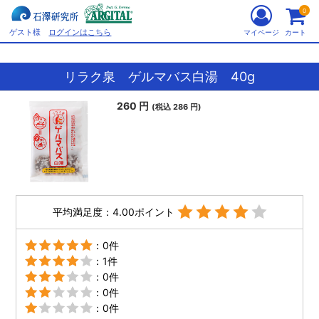
0
ゲスト様
ログインはこちら
マイページ
カート
リラク泉 ゲルマバス白湯 40g
260 円
(税込 286 円)
平均満足度：4.00ポイント
：0件
：1件
：0件
：0件
：0件