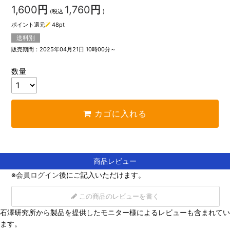
1,600
円
1,760
円
(税込
)
ポイント還元
48
pt
送料別
販売期間：2025年04月21日 10時00分～
数量
カゴに入れる
商品レビュー
※
会員ログイン
後にご記入いただけます。
この商品のレビューを書く
石澤研究所から製品を提供したモニター様によるレビューも含まれてい
ます。