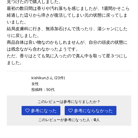
見つけたので購入しました。
最初の数日間は香りや汚れ落ちを感じましたが、1週間かそこら
経過した辺りから痒さが復活してしまい元の状態に戻ってしま
いました。
結局皮膚科に行き、無添加石けんで洗ったり、湯シャンにした
りに戻しました。
商品自体は良い物なのかもしれませんが、自分の頭皮の状態に
は残念ながら合わなかったようです。
ただ、香りはとても気に入ったので真ん中を取って星３つにし
ました。
kishikunさん (23件)
女性
投稿時：50代
このレビューは参考になりましたか？
参考になった
参考にならなかった
このレビューが参考になった人：
0
人