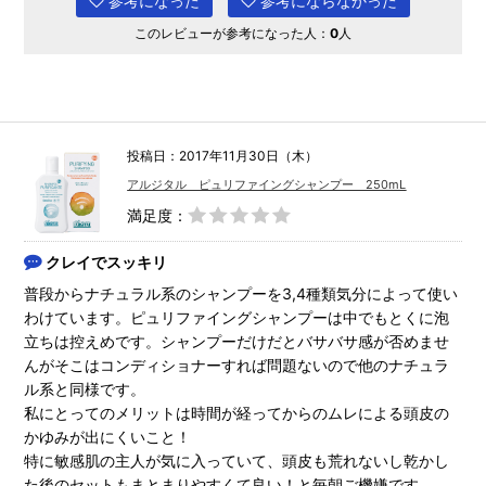
参考になった
参考にならなかった
このレビューが参考になった人：
0
人
投稿日：2017年11月30日（木）
アルジタル ピュリファイングシャンプー 250mL
満足度：
クレイでスッキリ
普段からナチュラル系のシャンプーを3,4種類気分によって使い
わけています。ピュリファイングシャンプーは中でもとくに泡
立ちは控えめです。シャンプーだけだとバサバサ感が否めませ
んがそこはコンディショナーすれば問題ないので他のナチュラ
ル系と同様です。
私にとってのメリットは時間が経ってからのムレによる頭皮の
かゆみが出にくいこと！
特に敏感肌の主人が気に入っていて、頭皮も荒れないし乾かし
た後のセットもまとまりやすくて良い！と毎朝ご機嫌です。