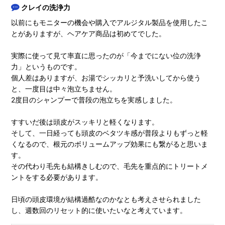
クレイの洗浄力
以前にもモニターの機会や購入でアルジタル製品を使用したこ
とがありますが、ヘアケア商品は初めてでした。
実際に使って見て率直に思ったのが「今までにない位の洗浄
力」というものです。
個人差はありますが、お湯でシッカリと予洗いしてから使う
と、一度目は中々泡立ちません。
2度目のシャンプーで普段の泡立ちを実感しました。
すすいだ後は頭皮がスッキリと軽くなります。
そして、一日経っても頭皮のベタツキ感が普段よりもずっと軽
くなるので、根元のボリュームアップ効果にも繋がると思いま
す。
その代わり毛先も結構きしむので、毛先を重点的にトリートメ
ントをする必要があります。
日頃の頭皮環境が結構過酷なのかなとも考えさせられました
し、週数回のリセット的に使いたいなと考えています。