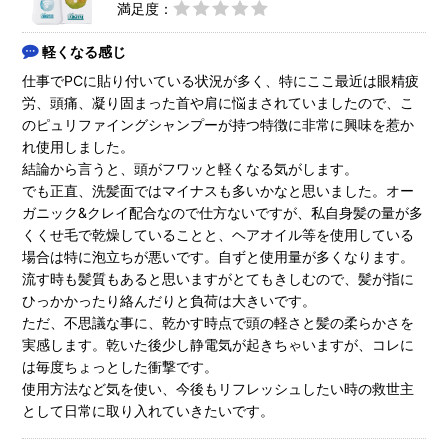
満足度：
軽くなる感じ
仕事でPCに貼り付いている状況が多く、特にここ最近は眼精疲
労、頭痛、凝り固まった首や肩に悩まされていましたので、こ
のピュリファイングシャンプーが持つ特徴に非常に興味を惹か
れ使用しました。
結論から言うと、頭がフワッと軽くなる気がします。
でも正直、洗髪面ではマイナスも多いかなと思いました。オー
ガニック&クレイ配合なので仕方ないですが、私自身髪の量が多
くくせ毛で乾燥していることと、ヘアオイル等を使用している
場合は特に泡立ちが悪いです。自ずと使用量が多くなります。
流す時も髪質もあると思いますがとてもきしむので、髪が指に
ひっかかったり絡んだりと負荷は大きいです。
ただ、不思議な事に、乾かす時点で頭の軽さと髪の柔らかさを
実感します。乾いた後少し静電気が起きちゃいますが、コレに
は毎度ちょっとした衝撃です。
使用方法など気を使い、今後もリフレッシュしたい時の救世主
として日常に取り入れていきたいです。