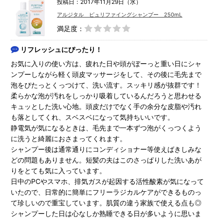
投稿日：2017年11月29日（水）
アルジタル ピュリファイングシャンプー 250mL
満足度：
リフレッシュにぴったり！
お気に入りの使い方は、疲れた日や頭がぼーっと重い日にシャ
ンプーしながら軽く頭皮マッサージをして、その後に毛先まで
泡をぴたっとくっつけて、洗い流す。スッキリ感が抜群です！
柔らかな泡が汚れをしっかり吸着しているんだろうと思わせる
キュッとした洗い心地。頭皮だけでなく手の余分な皮脂や汚れ
も落としてくれ、スベスベになって気持ちいいです。
静電気が気になるときは、毛先まで一本ずつ泡がくっつくよう
に洗うと綺麗におさまってくれます。
シャンプー後は通常通りにコンディショナー等使えばきしみな
どの問題もありません。短髪の夫はこのさっぱりした洗いあが
りをとても気に入っています。
日中のPCやスマホ、排気ガスが起因する活性酸素が気になって
いたので、日常的に簡単にフリーラジカルケアができるものっ
て珍しいので重宝しています。肌質の違う家族で使える点も◎
シャンプーした日は心なしか熟睡できる日が多いように思いま