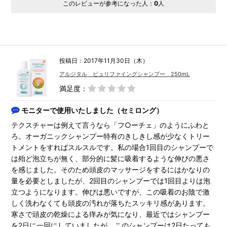
このレビューが参考になった人：
0
人
投稿日：2017年11月30日（木）
アルジタル ピュリファイングシャンプー 250mL
満足度：
モニターで使用いたしました（セミロング）
テクスチャーは例えて言うなら「フ○ーチェ」のようにふわと
ろ。オーガニックシャンプー特有のきしきし感が少なくトリー
トメントをすればスルスルです。私の場合1回目のシャンプーで
は殆ど泡立ちが無く、部分的に髪に吸着するような伸びの悪さ
を感じました。そのため頭皮のマッサージをするにはかなりの
量を必要としましたが、2回目のシャンプーでは1回目よりは泡
立つようになります。伸びは悪いですが、この吸着のお陰で激
しく洗わなくても頭皮の汚れが落ちたスッキリ感があります。
寒さで頭皮の乾燥による痒みが気になり、最近ではシャンプー
を2日に一回にしていましたが、このシャンプーは2日たっても