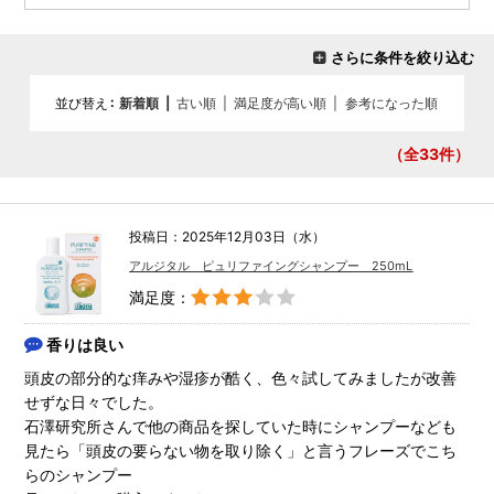
さらに条件を絞り込む
並び替え
新着順
|
古い順
|
満足度が高い順
|
参考になった順
（全33
件）
投稿日：2025年12月03日（水）
アルジタル ピュリファイングシャンプー 250mL
満足度：
香りは良い
頭皮の部分的な痒みや湿疹が酷く、色々試してみましたが改善
せずな日々でした。
石澤研究所さんで他の商品を探していた時にシャンプーなども
見たら「頭皮の要らない物を取り除く」と言うフレーズでこち
らのシャンプー