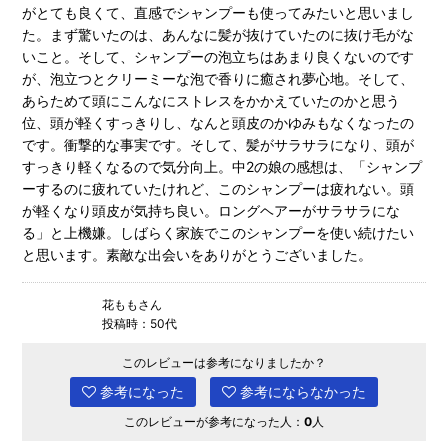
がとても良くて、直感でシャンプーも使ってみたいと思いまし
た。まず驚いたのは、あんなに髪が抜けていたのに抜け毛がな
いこと。そして、シャンプーの泡立ちはあまり良くないのです
が、泡立つとクリーミーな泡で香りに癒され夢心地。そして、
あらためて頭にこんなにストレスをかかえていたのかと思う
位、頭が軽くすっきりし、なんと頭皮のかゆみもなくなったの
です。衝撃的な事実です。そして、髪がサラサラになり、頭が
すっきり軽くなるので気分向上。中2の娘の感想は、「シャンプ
ーするのに疲れていたけれど、このシャンプーは疲れない。頭
が軽くなり頭皮が気持ち良い。ロングヘアーがサラサラにな
る」と上機嫌。しばらく家族でこのシャンプーを使い続けたい
と思います。素敵な出会いをありがとうございました。
花ももさん
投稿時：50代
このレビューは参考になりましたか？
参考になった
参考にならなかった
このレビューが参考になった人：
0
人