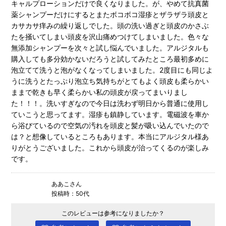
キャルプローションだけで良くなりました。が、やめて抗真菌
薬シャンプーだけにするとまたボコボコ湿疹とザラザラ頭皮と
カサカサ痒みの繰り返しでした。頭の洗い過ぎと頭皮のかさぶ
たを掻いてしまい頭皮を沢山痛めつけてしまいました。色々な
無添加シャンプーを次々と試し悩んでいました。アルジタルも
購入しても多分効かないだろうと試してみたところ最初多めに
泡立てて洗うと泡がなくなってしまいました。2度目にも同じよ
うに洗うとたっぷり泡立ち気持ちがとてもよく頭皮も柔らかい
ままで乾きも早く柔らかい私の頭皮が戻ってまいりまし
た！！！。洗いすぎなので今日は洗わず明日から普通に使用し
ていこうと思ってます。湿疹も鎮静しています。電磁波を車か
ら浴びているので空気の汚れを頭皮と髪が吸い込んでいたので
は？と想像しているところもあります。本当にアルジタル様あ
りがとうございました。これから頭皮が治ってくるのが楽しみ
です。
ああこさん
投稿時：50代
このレビューは参考になりましたか？