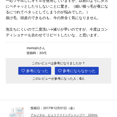
一応ツヤ出しにオイルを使用していますが、以前のように夕方
にペチャッとしたりしないことに驚き。（細い猫っ毛が夜にな
るにつれてペタっとしてしまうのが悩みでした。）
抜け毛、頭皮のできものも、今の所全く気になりません。
泡立ちにくいので二度洗い→減りが早いのですが、今度はコン
ディショナーも合わせてリピートしたいな、と思います。
momojinさん
投稿時：30代
このレビューは参考になりましたか？
参考になった
参考にならなかった
このレビューが参考になった人：
0
人
投稿日：2017年12月01日（金）
アルジタル ピュリファイングシャンプー 250mL