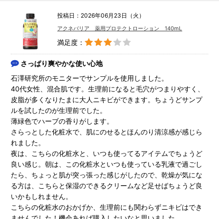
投稿日：2026年06月23日（火）
アクネバリア 薬用プロテクトローション 140mL
満足度：
さっぱり爽やかな使い心地
石澤研究所のモニターでサンプルを使用しました。
40代女性、混合肌です。生理前になると毛穴がつまりやすく、
皮脂が多くなりたまに大人ニキビができます。ちょうどサンプ
ルを試したのが生理前でした。
薄緑色でハーブの香りがします。
さらっとした化粧水で、肌にのせるとほんのり清涼感が感じら
れました。
夜は、こちらの化粧水と、いつも使ってるアイテムでちょうど
良い感じ。朝は、この化粧水といつも使っている乳液で過ごし
たら、ちょっと肌が突っ張った感じがしたので、乾燥が気にな
る方は、こちらと保湿のできるクリームなど足せばちょうど良
いかもしれません。
こちらの化粧水のおかげか、生理前にも関わらずニキビはでき
ませんでした！機会あれば購入したいなと思いました。