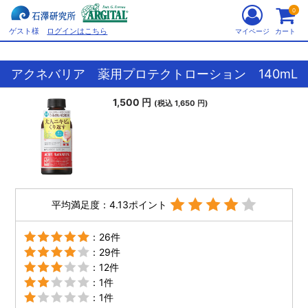
0
ゲスト様
ログインはこちら
マイページ
カート
アクネバリア 薬用プロテクトローション 140mL
1,500 円
(税込 1,650 円)
平均満足度：4.13ポイント
：26件
：29件
：12件
：1件
：1件