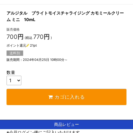
アルジタル ブライトモイスチャライジング カモミールクリー
ム ミニ 10mL
販売価格
700
円
770
円
(税込
)
ポイント還元
21
pt
送料別
販売期間：2024年04月25日 10時00分～
数量
カゴに入れる
商品レビュー
※
会員ログイン
後にご記入いただけます。