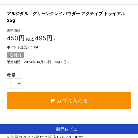
アルジタル グリーンクレイパウダー アクティブ トライアル
25g
販売価格
450
円
495
円
(税込
)
ポイント還元
13
pt
送料別
販売期間：2024年04月25日 10時00分～
数量
カゴに入れる
商品レビュー
※
会員ログイン
後にご記入いただけます。