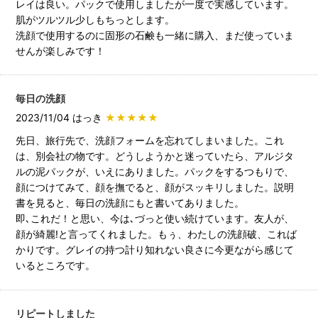
レイは良い。パックで使用しましたが一度で実感しています。
肌がツルツル少しもちっとします。
洗顔で使用するのに固形の石鹸も一緒に購入、まだ使っていま
せんが楽しみです！
毎日の洗顔
2023/11/04 はっき
★★★★★
先日、旅行先で、洗顔フォームを忘れてしまいました。これ
は、別会社の物です。どうしようかと迷っていたら、アルジタ
ルの泥パックが、いえにありました。パックをするつもりで、
顔につけてみて、顔を撫でると、顔がスッキリしました。説明
書を見ると、毎日の洗顔にもと書いてありました。
即､これだ！と思い、今は､づっと使い続けています。友人が、
顔が綺麗!と言ってくれました。もぅ、わたしの洗顔破、これば
かりです。グレイの持つ計り知れない良さに今更ながら感じて
いるところです。
リピートしました