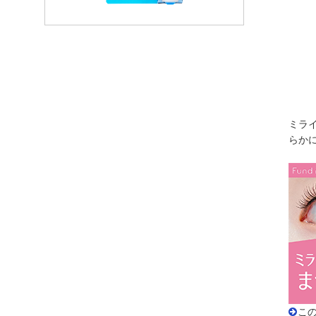
ミラ
らか
こ