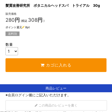
髪質改善研究所 ボタニカルヘッドスパ トライアル 30g
販売価格
280
円
308
円
(税込
)
ポイント還元
8
pt
送料別
数量
カゴに入れる
商品レビュー
※
会員ログイン
後にご記入いただけます。
この商品のレビューを書く