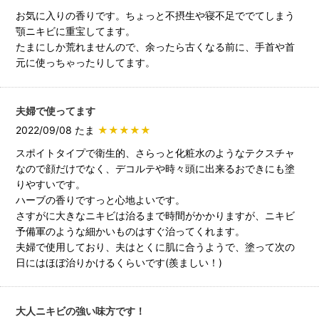
お気に入りの香りです。ちょっと不摂生や寝不足ででてしまう
顎ニキビに重宝してます。
たまにしか荒れませんので、余ったら古くなる前に、手首や首
元に使っちゃったりしてます。
夫婦で使ってます
2022/09/08 たま
★★★★★
スポイトタイプで衛生的、さらっと化粧水のようなテクスチャ
なので顔だけでなく、デコルテや時々頭に出来るおできにも塗
りやすいです。
ハーブの香りですっと心地よいです。
さすがに大きなニキビは治るまで時間がかかりますが、ニキビ
予備軍のような細かいものはすぐ治ってくれます。
夫婦で使用しており、夫はとくに肌に合うようで、塗って次の
日にはほぼ治りかけるくらいです(羨ましい！)
大人ニキビの強い味方です！